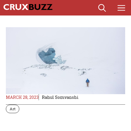
Skip
M
to
content
MARCH 28, 2023
Rahul Somvanshi
Art